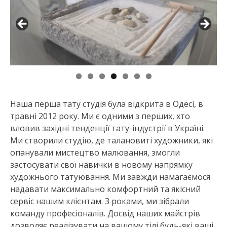
Наша перша тату студія була відкрита в Одесі, в
травні 2012 року. Ми є одними з перших, хто
вловив західні тенденції тату-індустрії в Україні.
Ми створили студію, де талановиті художники, які
опанували мистецтво малювання, змогли
застосувати свої навички в новому напрямку
художнього татуювання. Ми завжди намагаємося
надавати максимально комфортний та якісний
сервіс нашим клієнтам. З роками, ми зібрали
команду професіоналів. Досвід наших майстрів
дозволяє реалізувати на вашому тілі будь-які ваші