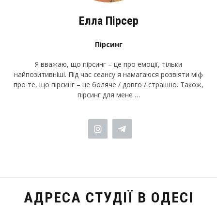
Елла Пiрсер
Пірсинг
Я вважаю, що пірсинг – це про емоції, тільки
найпозитивніші. Під час сеансу я намагаюся розвіяти міф
про те, що пірсинг – це боляче / довго / страшно. Також,
пірсинг для мене …
АДРЕСА СТУДІЇ В ОДЕСІ