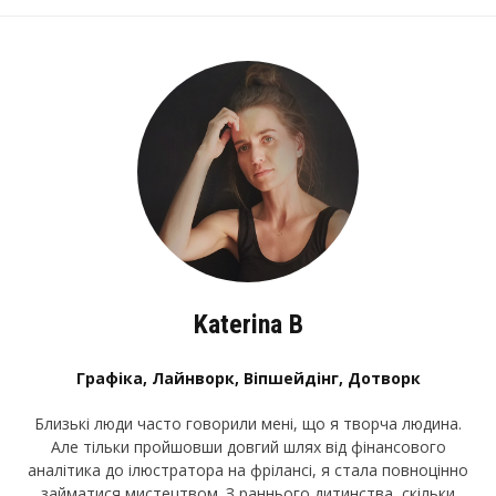
Katerina B
Графіка, Лайнворк, Віпшейдінг, Дотворк
Близькі люди часто говорили мені, що я творча людина.
Але тільки пройшовши довгий шлях від фінансового
аналітика до ілюстратора на фрілансі, я стала повноцінно
займатися мистецтвом. З раннього дитинства, скільки