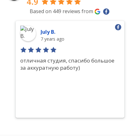
4.9
Based on 449 reviews from
July B.
7 years ago
отличная студия, спасибо большое
В
за аккуратную работу)
п