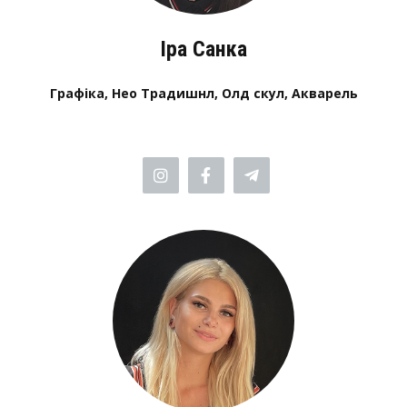
Іра Санка
Графіка, Нео Традишнл, Олд скул, Акварель